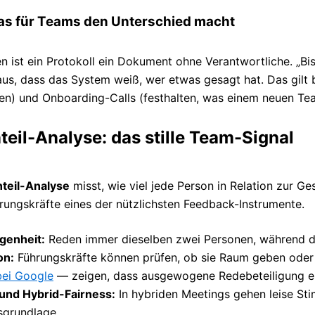
s für Teams den Unterschied macht
ist ein Protokoll ein Dokument ohne Verantwortliche. „Bis
aus, dass das System weiß, wer etwas gesagt hat. Das gilt
ben) und Onboarding-Calls (festhalten, was einem neuen Tea
eil-Analyse: das stille Team-Signal
teil-Analyse
misst, wie viel jede Person in Relation zur Ge
rungskräfte eines der nützlichsten Feedback-Instrumente.
enheit:
Reden immer dieselben zwei Personen, während de
on:
Führungskräfte können prüfen, ob sie Raum geben oder
bei Google
— zeigen, dass ausgewogene Redebeteiligung ein z
und Hybrid-Fairness:
In hybriden Meetings gehen leise Sti
grundlage.