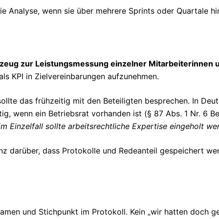
 die Analyse, wenn sie über mehrere Sprints oder Quartale 
kzeug zur Leistungsmessung einzelner Mitarbeiterinnen u
als KPI in Zielvereinbarungen aufzunehmen.
llte das frühzeitig mit den Beteiligten besprechen. In Deut
g, wenn ein Betriebsrat vorhanden ist (§ 87 Abs. 1 Nr. 6 Be
im Einzelfall sollte arbeitsrechtliche Expertise eingeholt we
enz darüber, dass Protokolle und Redeanteil gespeichert we
men und Stichpunkt im Protokoll. Kein „wir hatten doch g