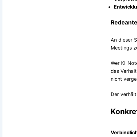
Entwicklu
Redeantei
An dieser St
Meetings zu
Wer KI-Note
das Verhalt
nicht verge
Der verhält
Konkre
Verbindlic