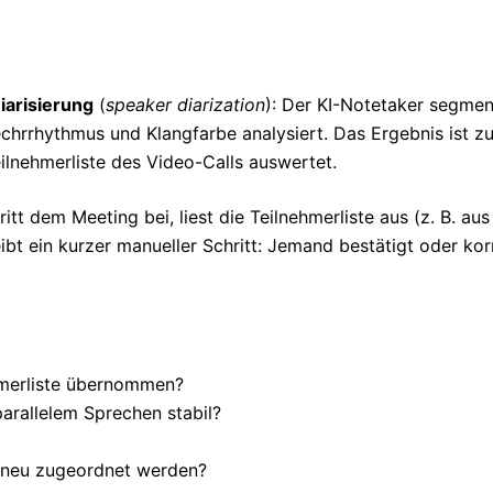
iarisierung
(
speaker diarization
): Der KI-Notetaker segmen
hrrhythmus und Klangfarbe analysiert. Das Ergebnis ist z
lnehmerliste des Video-Calls auswertet.
ritt dem Meeting bei, liest die Teilnehmerliste aus (z. B.
t ein kurzer manueller Schritt: Jemand bestätigt oder korr
hmerliste übernommen?
arallelem Sprechen stabil?
 neu zugeordnet werden?