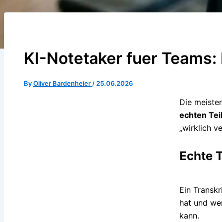
KI-Notetaker fuer Teams:
By
Oliver Bardenheier
/
25.06.2026
Die meisten
echten Te
„wirklich v
Echte T
Ein Transkr
hat und wem
kann.