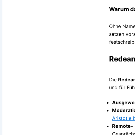
Warum da
Ohne Namen 
setzen vor
festschrei
Redeant
Die
Redean
und für Füh
Ausgewog
Moderati
Aristotle 
Remote- 
Gesprächs